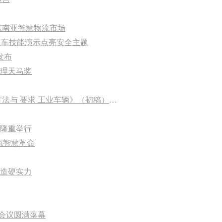
东南亚智慧物流市场
源叉车技能演示点亮安全主题
发布
理天马奖
杭叉集团成功承办国家标准《温室气体 产品碳足迹量化方法与 要求 工业车辆》（初稿）讨论会
隆重举行
物流智慧革命
造硬实力
结会议圆满落幕