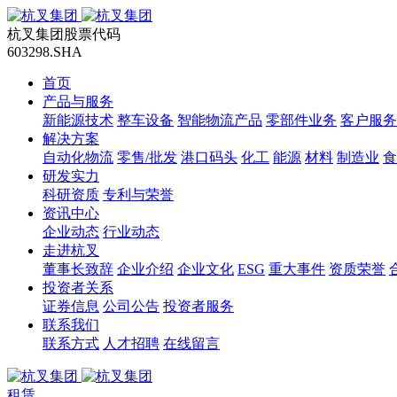
杭叉集团股票代码
603298.SHA
首页
产品与服务
新能源技术
整车设备
智能物流产品
零部件业务
客户服务
解决方案
自动化物流
零售/批发
港口码头
化工
能源
材料
制造业
食
研发实力
科研资质
专利与荣誉
资讯中心
企业动态
行业动态
走进杭叉
董事长致辞
企业介绍
企业文化
ESG
重大事件
资质荣誉
投资者关系
证券信息
公司公告
投资者服务
联系我们
联系方式
人才招聘
在线留言
租赁