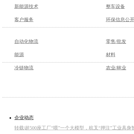
新能源技术
整车设备
客户服务
环保信息公
自动化物流
零售/批发
能源
材料
冷链物流
农业/林业
企业动态
转载|超500座工厂“喂”一个大模型，杭叉“押注”工业具身