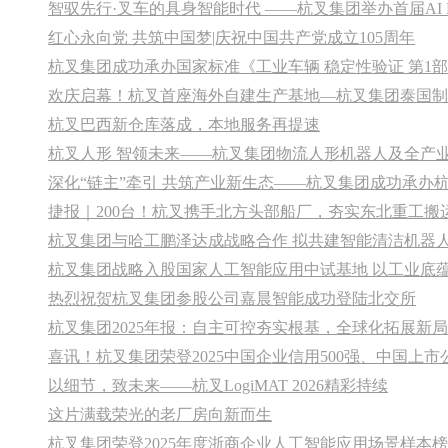
红心永向党 共筑中国梦|庆祝中国共产党成立105周年
欢庆启幕！杭叉首座海外自建生产基地—杭叉集团泰国制
杭叉巴西新仓库落成，本地服务再提速
深化“链主”牵引 共筑产业新生态——杭叉集团成功承办
捷报｜200台！杭叉携手北方头部船厂，夯实东北重工搬
杭叉集团与哈工鹏泽达成战略合作 拟共建智能清洁机器
杭叉集团战略入股国家人工智能应用中试基地 以工业底
热烈祝贺杭叉集团参股公司嘉晨智能成功登陆北交所
杭叉集团2025年报：自主可控夯实根基，全球化拓展新局，
喜讯！杭叉集团荣登2025中国企业信用500强、中国上市
以细节，致未来——杭叉LogiMAT 2026精彩持续
这片满载荣光的老厂房向新而生
杭叉集团荣登2025年度浙商企业人工智能应用场景样本