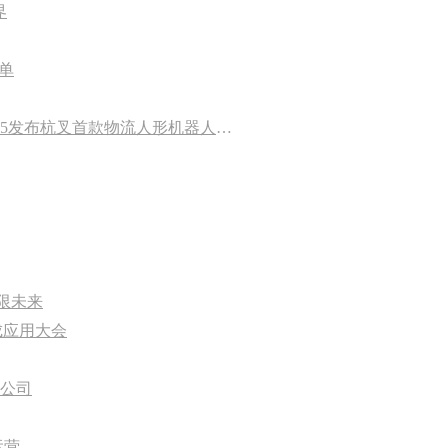
界
单
智慧物流 杭叉领创 ——杭叉集团在上海CeMAT ASIA 2025发布杭叉首款物流人形机器人，引领智慧物流新纪元
限未来
成应用大会
公司
运营