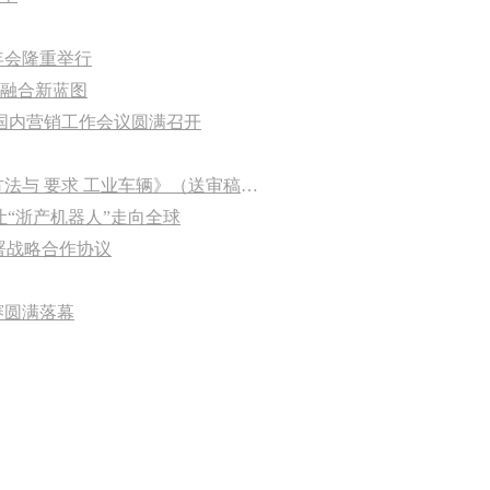
年会隆重举行
融合新蓝图
度国内营销工作会议圆满召开
杭叉集团成功承办国家标准《温室气体 产品碳足迹量化方法与 要求 工业车辆》（送审稿）审查会
让“浙产机器人”走向全球
署战略合作协议
赛圆满落幕