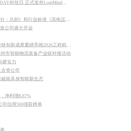
智驭先行·叉车的具身智能时代 ——杭叉集团举办首届AI DAY科技日 正式发布LogiMind具身大模型与全系列叉车机器人
杭叉集团成功承办国家标准《工业车辆 稳定性验证 第1部分：总则》和行业标准《高电压工业车辆技术规范》（送审稿）专家审定会
造公司盛大开业
杭叉人形 智领未来——杭叉集团物流人形机器人及全产业链创新成果重磅亮相2026工程机械科技节
杭州市智能物流装备产业链对接活动
运硬实力
人合资公司
蕴赋能具身智能新生态
净利增8.87%
公司信用500强双榜单
榜单