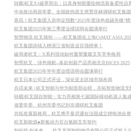
转载|杭叉X1破界而出：以具身智能重绘物流装备柔性边
中央政治局原常委、全国政协原主席贾庆林调研杭叉集团
喜讯！杭叉集团入选华证指数“2025年度绿色低碳先锋”榜
杭叉集团2025年第三季度业绩说明会圆满举行
杭叉集团连续入榜浙江省制造业百强榜单！
破局者杭叉：X系列混动如何重塑重载叉车竞争格局
智慧杭叉，绿色领航--多款创新产品亮相北京BICES 2025
杭叉集团2025年半年度业绩说明会圆满举行
杭叉日本公司正式开业，深化亚太区域市场布局
共话未来 | 杭叉智能与华为制造部会晤，共拓智造物流无
转载|杭叉国自智能：实力亮相第七届国际移动机器人集
省委常委、杭州市委书记刘非调研杭叉集团
共拓发展新格局，杭叉携手曼尼通在法国成立锂电池合资
杭叉新能源●新氢动力百台氢能叉车签约
智科技 创未来——杭叉美国智能物流有限公司正式投入