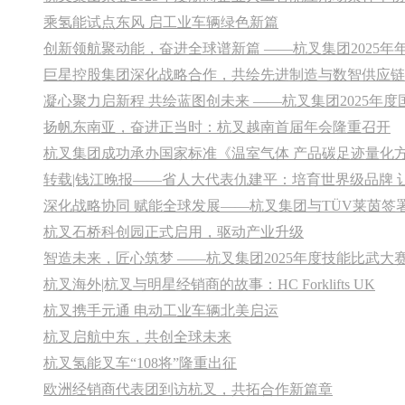
乘氢能试点东风 启工业车辆绿色新篇
创新领航聚动能，奋进全球谱新篇 ——杭叉集团2025年
巨星控股集团深化战略合作，共绘先进制造与数智供应链
凝心聚力启新程 共绘蓝图创未来 ——杭叉集团2025年
扬帆东南亚，奋进正当时：杭叉越南首届年会隆重召开
转载|钱江晚报——省人大代表仇建平：培育世界级品牌 
深化战略协同 赋能全球发展——杭叉集团与TÜV莱茵签
杭叉石桥科创园正式启用，驱动产业升级
智造未来，匠心筑梦 ——杭叉集团2025年度技能比武大
杭叉海外|杭叉与明星经销商的故事：HC Forklifts UK
杭叉携手元通 电动工业车辆北美启运
杭叉启航中东，共创全球未来
杭叉氢能叉车“108将”隆重出征
欧洲经销商代表团到访杭叉，共拓合作新篇章