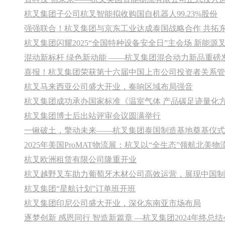
杭叉集团子公司杭叉智能拟收购国自机器人99.23%股份
强强联合！杭叉集团与京东工业达成泰国战略合作 共拓
杭叉集团闪耀2025“全国特种设备安全日”主会场 新能
混动新标杆 绿色新动能 ——杭叉集团混合动力新品重磅
喜报！杭叉集团荣获第十六届中国上市公司投资者关系管
杭叉马来西亚公司盛大开业，奏响区域布局强音
杭叉集团博士后出站评审会议圆满举行
一锹破土，擎动未来——杭叉集团泰国制造基地奠基仪式
2025年美国ProMAT物流展：杭叉以“全生态”领航北美
杭叉欧洲租赁有限公司隆重开业
杭叉越野叉车助力葡萄牙木材公司高效运营，展现中国制
杭叉集团“星航计划”订单班开班
杭叉集团印尼公司盛大开业，深化东南亚市场布局
逐梦创新 感恩同行 智造新篇章 —杭叉集团2024年终总