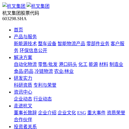
杭叉集团股票代码
603298.SHA
首页
产品与服务
新能源技术
整车设备
智能物流产品
零部件业务
客户服
务
环保信息公开
解决方案
自动化物流
零售/批发
港口码头
化工
能源
材料
制造业
食品/药品
冷链物流
农业/林业
研发实力
科研资质
专利与荣誉
资讯中心
企业动态
行业动态
走进杭叉
董事长致辞
企业介绍
企业文化
ESG
重大事件
资质荣誉
合作伙伴
投资者关系