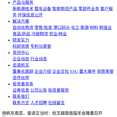
产品与服务
新能源技术
整车设备
智能物流产品
零部件业务
客户服
务
环保信息公开
解决方案
自动化物流
零售/批发
港口码头
化工
能源
材料
制造业
食品/药品
冷链物流
农业/林业
研发实力
科研资质
专利与荣誉
资讯中心
企业动态
行业动态
走进杭叉
董事长致辞
企业介绍
企业文化
ESG
重大事件
资质荣誉
合作伙伴
投资者关系
证券信息
公司公告
投资者服务
联系我们
联系方式
人才招聘
在线留言
扬帆东南亚，奋进正当时：杭叉越南首届年会隆重召开