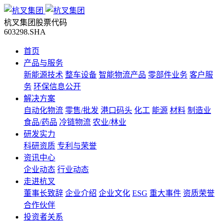
杭叉集团股票代码
603298.SHA
首页
产品与服务
新能源技术
整车设备
智能物流产品
零部件业务
客户服
务
环保信息公开
解决方案
自动化物流
零售/批发
港口码头
化工
能源
材料
制造业
食品/药品
冷链物流
农业/林业
研发实力
科研资质
专利与荣誉
资讯中心
企业动态
行业动态
走进杭叉
董事长致辞
企业介绍
企业文化
ESG
重大事件
资质荣誉
合作伙伴
投资者关系