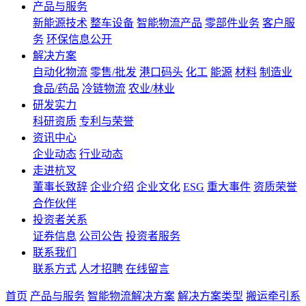
产品与服务
新能源技术
整车设备
智能物流产品
零部件业务
客户服
务
环保信息公开
解决方案
自动化物流
零售/批发
港口码头
化工
能源
材料
制造业
食品/药品
冷链物流
农业/林业
研发实力
科研资质
专利与荣誉
资讯中心
企业动态
行业动态
走进杭叉
董事长致辞
企业介绍
企业文化
ESG
重大事件
资质荣誉
合作伙伴
投资者关系
证券信息
公司公告
投资者服务
联系我们
联系方式
人才招聘
在线留言
首页
产品与服务
智能物流解决方案
解决方案类型
搬运牵引系