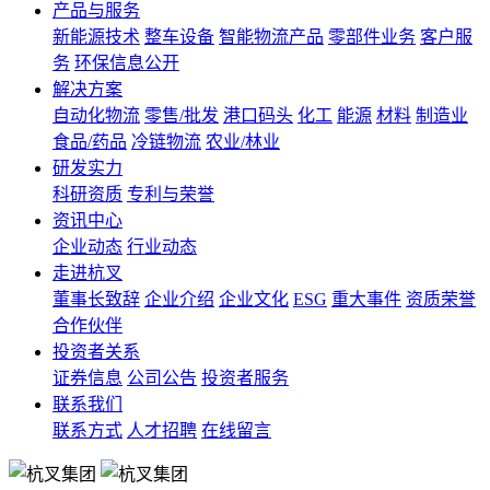
产品与服务
新能源技术
整车设备
智能物流产品
零部件业务
客户服
务
环保信息公开
解决方案
自动化物流
零售/批发
港口码头
化工
能源
材料
制造业
食品/药品
冷链物流
农业/林业
研发实力
科研资质
专利与荣誉
资讯中心
企业动态
行业动态
走进杭叉
董事长致辞
企业介绍
企业文化
ESG
重大事件
资质荣誉
合作伙伴
投资者关系
证券信息
公司公告
投资者服务
联系我们
联系方式
人才招聘
在线留言