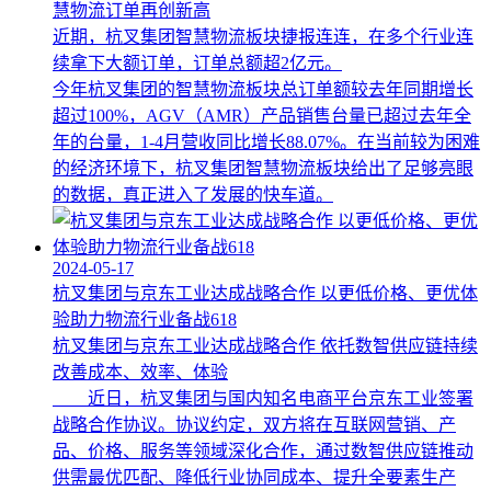
慧物流订单再创新高
近期，杭叉集团智慧物流板块捷报连连，在多个行业连
续拿下大额订单，订单总额超2亿元。
今年杭叉集团的智慧物流板块总订单额较去年同期增长
超过100%，AGV（AMR）产品销售台量已超过去年全
年的台量，1-4月营收同比增长88.07%。在当前较为困难
的经济环境下，杭叉集团智慧物流板块给出了足够亮眼
的数据，真正进入了发展的快车道。
2024-05-17
杭叉集团与京东工业达成战略合作 以更低价格、更优体
验助力物流行业备战618
杭叉集团与京东工业达成战略合作 依托数智供应链持续
改善成本、效率、体验
近日，杭叉集团与国内知名电商平台京东工业签署
战略合作协议。协议约定，双方将在互联网营销、产
品、价格、服务等领域深化合作，通过数智供应链推动
供需最优匹配、降低行业协同成本、提升全要素生产