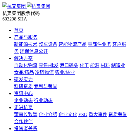
杭叉集团股票代码
603298.SHA
首页
产品与服务
新能源技术
整车设备
智能物流产品
零部件业务
客户服
务
环保信息公开
解决方案
自动化物流
零售/批发
港口码头
化工
能源
材料
制造业
食品/药品
冷链物流
农业/林业
研发实力
科研资质
专利与荣誉
资讯中心
企业动态
行业动态
走进杭叉
董事长致辞
企业介绍
企业文化
ESG
重大事件
资质荣誉
合作伙伴
投资者关系