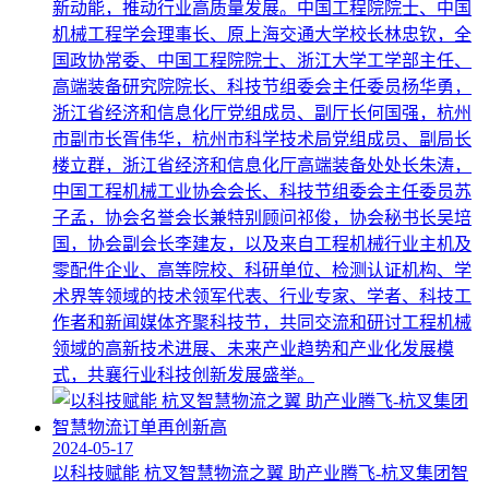
新动能，推动行业高质量发展。中国工程院院士、中国
机械工程学会理事长、原上海交通大学校长林忠钦，全
国政协常委、中国工程院院士、浙江大学工学部主任、
高端装备研究院院长、科技节组委会主任委员杨华勇，
浙江省经济和信息化厅党组成员、副厅长何国强，杭州
市副市长胥伟华，杭州市科学技术局党组成员、副局长
楼立群，浙江省经济和信息化厅高端装备处处长朱涛，
中国工程机械工业协会会长、科技节组委会主任委员苏
子孟，协会名誉会长兼特别顾问祁俊，协会秘书长吴培
国，协会副会长李建友，以及来自工程机械行业主机及
零配件企业、高等院校、科研单位、检测认证机构、学
术界等领域的技术领军代表、行业专家、学者、科技工
作者和新闻媒体齐聚科技节，共同交流和研讨工程机械
领域的高新技术进展、未来产业趋势和产业化发展模
式，共襄行业科技创新发展盛举。
2024-05-17
以科技赋能 杭叉智慧物流之翼 助产业腾飞-杭叉集团智