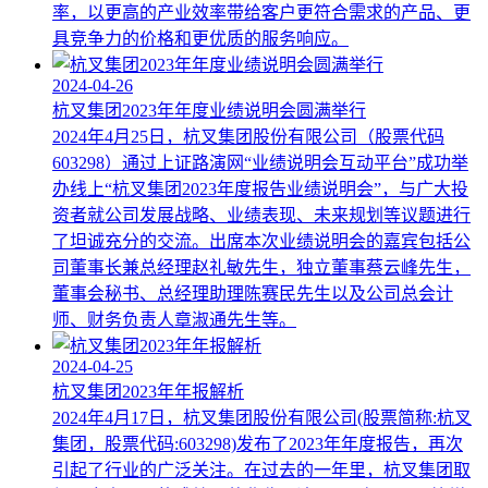
率，以更高的产业效率带给客户更符合需求的产品、更
具竞争力的价格和更优质的服务响应。
2024-04-26
杭叉集团2023年年度业绩说明会圆满举行
2024年4月25日，杭叉集团股份有限公司（股票代码
603298）通过上证路演网“业绩说明会互动平台”成功举
办线上“杭叉集团2023年度报告业绩说明会”，与广大投
资者就公司发展战略、业绩表现、未来规划等议题进行
了坦诚充分的交流。出席本次业绩说明会的嘉宾包括公
司董事长兼总经理赵礼敏先生，独立董事蔡云峰先生，
董事会秘书、总经理助理陈赛民先生以及公司总会计
师、财务负责人章淑通先生等。
2024-04-25
杭叉集团2023年年报解析
2024年4月17日，杭叉集团股份有限公司(股票简称:杭叉
集团，股票代码:603298)发布了2023年年度报告，再次
引起了行业的广泛关注。在过去的一年里，杭叉集团取