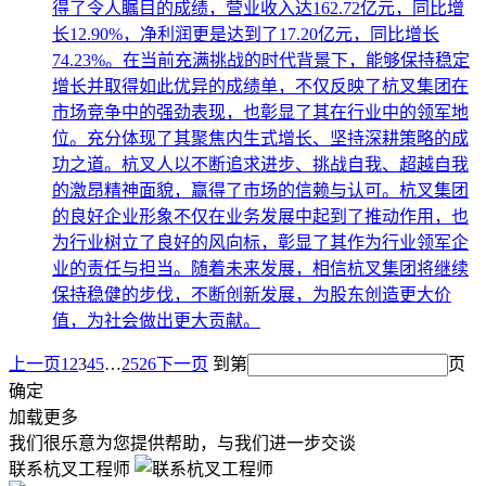
得了令人瞩目的成绩，营业收入达162.72亿元，同比增
长12.90%，净利润更是达到了17.20亿元，同比增长
74.23%。在当前充满挑战的时代背景下，能够保持稳定
增长并取得如此优异的成绩单，不仅反映了杭叉集团在
市场竞争中的强劲表现，也彰显了其在行业中的领军地
位。充分体现了其聚焦内生式增长、坚持深耕策略的成
功之道。杭叉人以不断追求进步、挑战自我、超越自我
的激昂精神面貌，赢得了市场的信赖与认可。杭叉集团
的良好企业形象不仅在业务发展中起到了推动作用，也
为行业树立了良好的风向标，彰显了其作为行业领军企
业的责任与担当。随着未来发展，相信杭叉集团将继续
保持稳健的步伐，不断创新发展，为股东创造更大价
值，为社会做出更大贡献。
上一页
1
2
3
4
5
…
25
26
下一页
到第
页
确定
加载更多
我们很乐意为您提供帮助，与我们进一步交谈
联系杭叉工程师