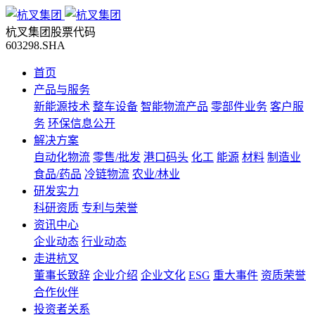
杭叉集团股票代码
603298.SHA
首页
产品与服务
新能源技术
整车设备
智能物流产品
零部件业务
客户服
务
环保信息公开
解决方案
自动化物流
零售/批发
港口码头
化工
能源
材料
制造业
食品/药品
冷链物流
农业/林业
研发实力
科研资质
专利与荣誉
资讯中心
企业动态
行业动态
走进杭叉
董事长致辞
企业介绍
企业文化
ESG
重大事件
资质荣誉
合作伙伴
投资者关系