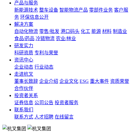
产品与服务
新能源技术
整车设备
智能物流产品
零部件业务
客户服
务
环保信息公开
解决方案
自动化物流
零售/批发
港口码头
化工
能源
材料
制造业
食品/药品
冷链物流
农业/林业
研发实力
科研资质
专利与荣誉
资讯中心
企业动态
行业动态
走进杭叉
董事长致辞
企业介绍
企业文化
ESG
重大事件
资质荣誉
合作伙伴
投资者关系
证券信息
公司公告
投资者服务
联系我们
联系方式
人才招聘
在线留言